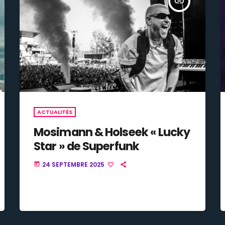
insert_link
ACTUALITÉS
Mosimann & Holseek « Lucky
Star » de Superfunk
24 SEPTEMBRE 2025
today