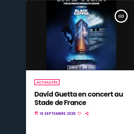
insert_link
ACTUALITÉS
David Guetta en concert au
Stade de France
19 SEPTEMBRE 2025
today