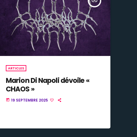
insert_link
ARTICLES
Marion Di Napoli dévoile «
CHAOS »
19 SEPTEMBRE 2025
today