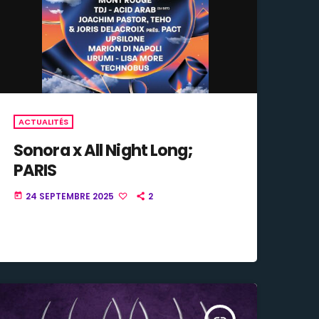
ACTUALITÉS
Sonora x All Night Long;
PARIS
24 SEPTEMBRE 2025
2
today