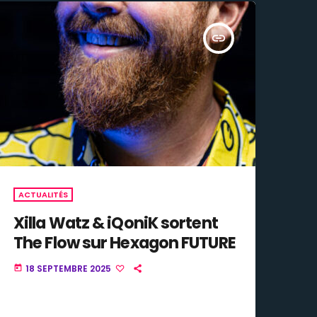
insert_link
ACTUALITÉS
Xilla Watz & iQoniK sortent
The Flow sur Hexagon FUTURE
18 SEPTEMBRE 2025
today