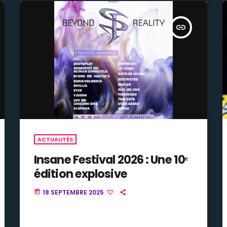
insert_link
ACTUALITÉS
Insane Festival 2026 : Une 10ᵉ
édition explosive
18 SEPTEMBRE 2025
today