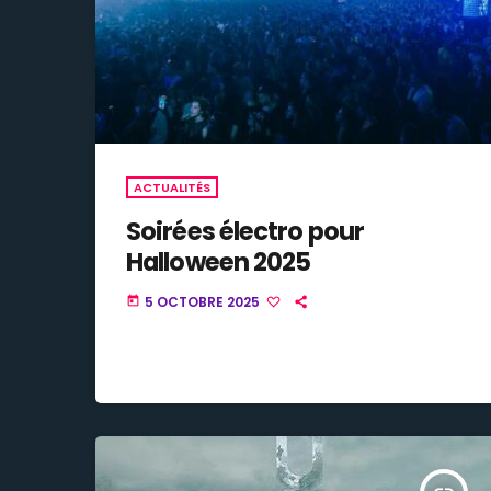
ACTUALITÉS
Soirées électro pour
Halloween 2025
5 OCTOBRE 2025
today