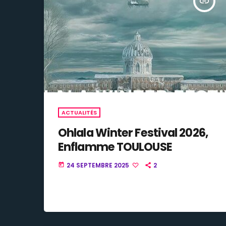
insert_link
ACTUALITÉS
Ohlala Winter Festival 2026,
Enflamme TOULOUSE
24 SEPTEMBRE 2025
2
today