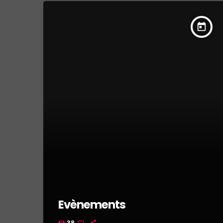
today
Evènements
38