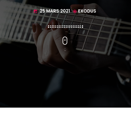
25 MARS 2021
EXODUS
today
my_location