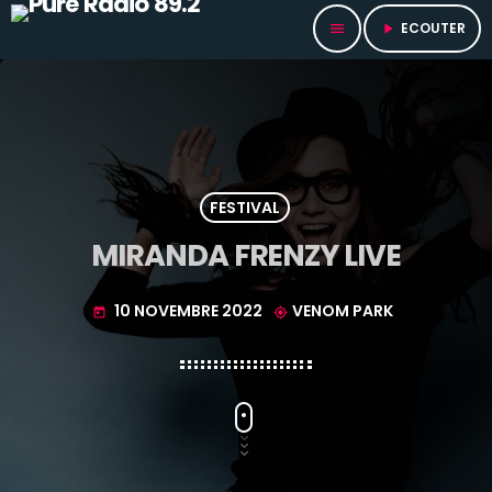
ECOUTER
menu
play_arrow
FESTIVAL
MIRANDA FRENZY LIVE
10 NOVEMBRE 2022
VENOM PARK
today
my_location