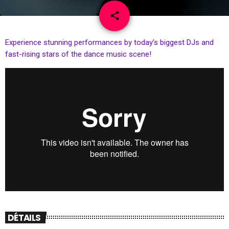
email
share
Experience stunning performances by today’s biggest DJs and
fast-rising stars of the dance music scene!
DÉTAILS