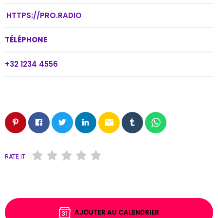
HTTPS://PRO.RADIO
TÉLÉPHONE
+32 1234 4556
email
RATE IT
AJOUTER AU CALENDRIER