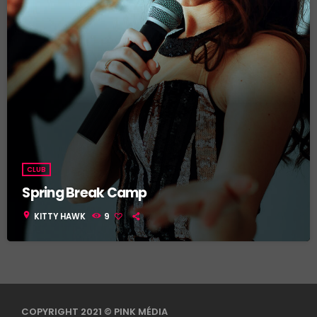
CLUB
Spring Break Camp
location_on
KITTY HAWK
9
COPYRIGHT 2021 © PINK MÉDIA